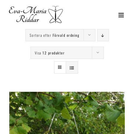
Fortsätt
till
innehållet
Sortera efter
Förvald ordning
Visa
12 produkter