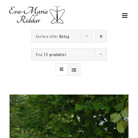
Fortsätt
till
innehållet
Sortera efter
Betyg
Visa
12 produkter