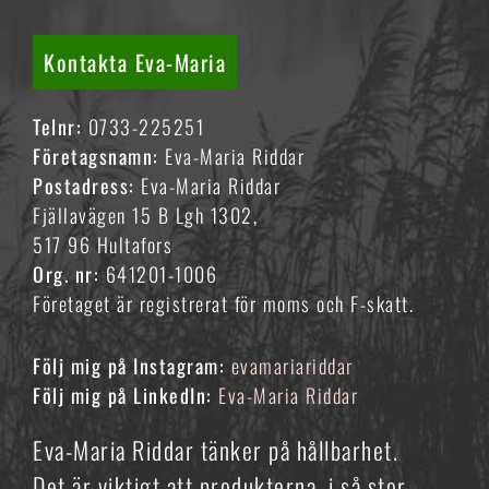
Kontakta Eva-Maria
Telnr:
0733-225251
Företagsnamn:
Eva-Maria Riddar
Postadress:
Eva-Maria Riddar
Fjällavägen 15 B Lgh 1302,
517 96 Hultafors
Org. nr:
641201-1006
Företaget är registrerat för moms och F-skatt.
Följ mig på Instagram:
evamariariddar
Följ mig på LinkedIn:
Eva-Maria Riddar
Eva-Maria Riddar tänker på hållbarhet.
Det är viktigt att produkterna, i så stor