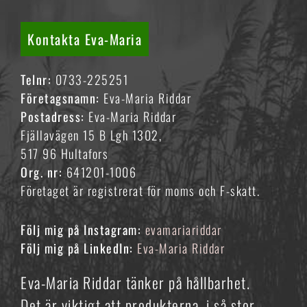
Kontakta Eva-Maria
Telnr:
0733-225251
Företagsnamn:
Eva-Maria Riddar
Postadress:
Eva-Maria Riddar
Fjällavägen 15 B Lgh 1302,
517 96 Hultafors
Org. nr:
641201-1006
Företaget är registrerat för moms och F-skatt.
Följ mig på Instagram:
evamariariddar
Följ mig på LinkedIn:
Eva-Maria Riddar
Eva-Maria Riddar tänker på hållbarhet.
Det är viktigt att produkterna, i så stor